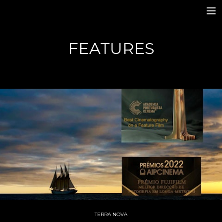
Home
FEATURES
TV Series
Features
Commercials
Stills
Contacts
IMDb
Photo Expo
TERRA NOVA