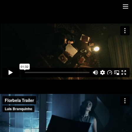
Home
TV Series
Features
Commercials
Stills
Contacts
IMDb
Photo Expo